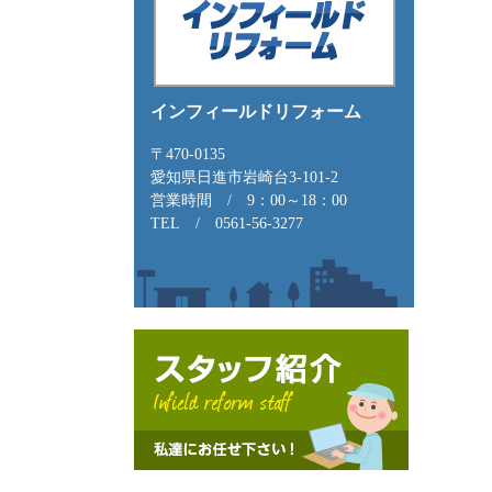
インフィールドリフォーム
〒470-0135
愛知県日進市岩崎台3-101-2
営業時間
/
9：00～18：00
TEL
/
0561-56-3277