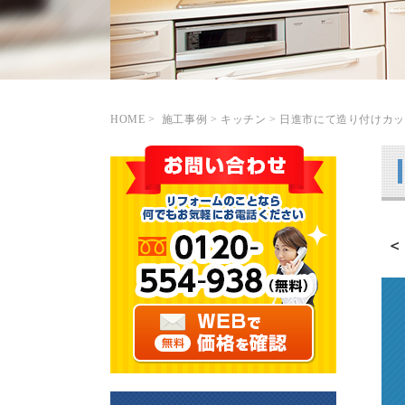
HOME
>
施工事例
> キッチン
> 日進市にて造り付けカ