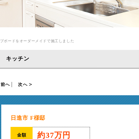
ップボードをオーダーメイドで施工しました
キッチン
前へ
│
次へ
日進市 F様邸
約37万円
金額